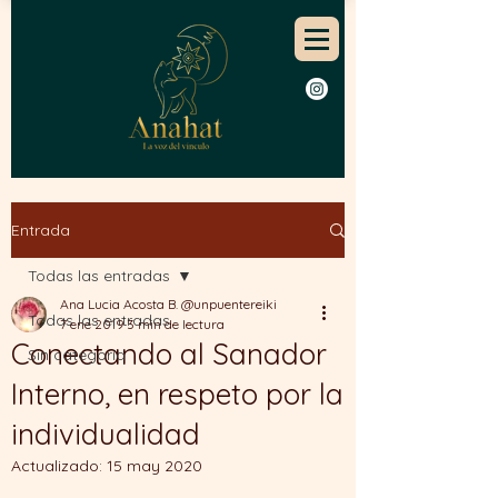
Entrada
Todas las entradas
Ana Lucia Acosta B. @unpuentereiki
Todas las entradas
7 ene 2019
3 min de lectura
Conectando al Sanador
Sin categoría
Interno, en respeto por la
individualidad
Actualizado:
15 may 2020