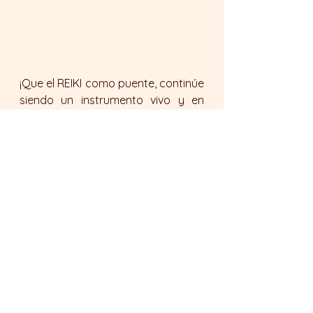
¡Que el REIKI como puente, continúe 
siendo un instrumento vivo y en 
renovación, para encarnar, para 
incorporar para abrazar con 
profundo AMOR y responsabilidad 
el cuerpo individual y apoyar al 
colectivo, el cuerpo planetario! 
¡GRACIAS por tu PRESENCIA en 
apertura y CONSCIENCIA!
TE INVITAMOS A VISITAR nuestro 
home para que conozcas nuestra 
invitación para el ÚLTIMO 
ENCUENTRO ON LINE DE LUNA 