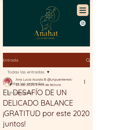
Entrada
Todas las entradas
Ana Lucia Acosta B. @unpuentereiki
Todas las entradas
23 dic 2020
3 min de lectura
EL DESAFÍO DE UN
Sin categoría
DELICADO BALANCE
¡GRATITUD por este 2020
juntos!